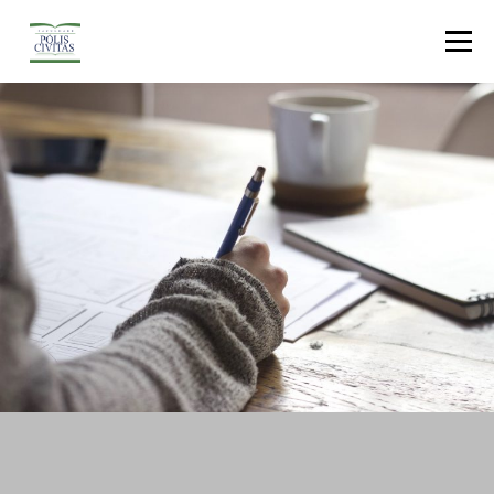
Menu
Informações
Graduação
Pós-Graduação
Extensão
Secretaria Digital
Portal Do Aluno