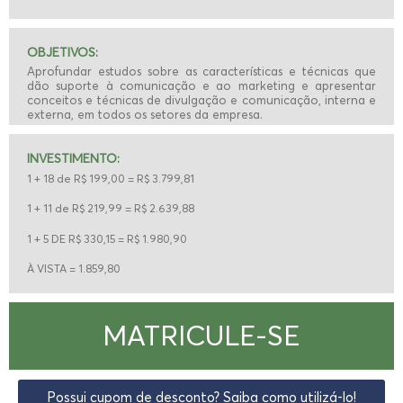
OBJETIVOS:
Aprofundar estudos sobre as características e técnicas que
dão suporte à comunicação e ao marketing e apresentar
conceitos e técnicas de divulgação e comunicação, interna e
externa, em todos os setores da empresa.
INVESTIMENTO:
1 + 18 de
R
$ 199,00 = R$ 3.799,81
1 + 11 de R$ 219,99 = R$ 2.639,88
1 + 5 DE R$ 330,15 = R$ 1.980,90
À VISTA = 1.859,80
MATRICULE-SE
Possui cupom de desconto? Saiba como utilizá-lo!