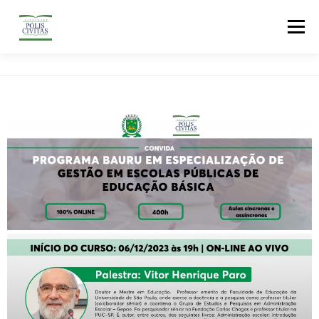
Menu
Informações
Graduação
Pós-Graduação
Extensão
Secretaria Digital
Portal Do Aluno